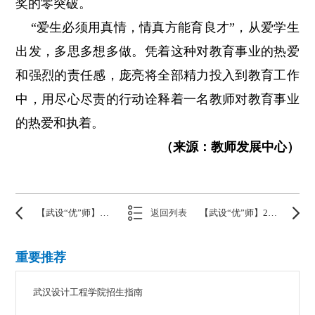
奖的零突破。
“爱生必须用真情，情真方能育良才”，从爱学生
出发，多思多想多做。凭着这种对教育事业的热爱
和强烈的责任感，庞亮将全部精力投入到教育工作
中，用尽心尽责的行动诠释着一名教师对教育事业
的热爱和执着。
（来源：教师发展中心）
【武设“优”师】教学质量优秀奖一等奖：郭永爱——打造“热气腾腾”的思政课，让学生学习热情“火”起来
返回列表
【武设“优”师】2023教学管理一等奖：韩洁——规范管理 用心服务
重要推荐
武汉设计工程学院招生指南