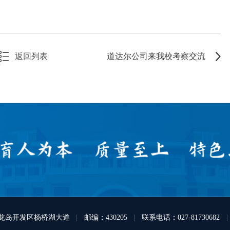
返回列表
道达尔公司来我校考察交流
龙岛开发区杨桥湖大道
|
邮编：430205
|
联系电话：027-81730682
|