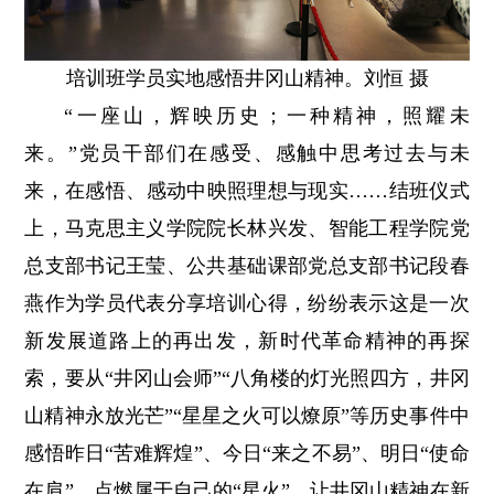
培训班学员实地感悟井冈山精神。刘恒 摄
“一座山，辉映历史；一种精神，照耀未
来。”党员干部们在感受、感触中思考过去与未
来，在感悟、感动中映照理想与现实……结班仪式
上，马克思主义学院院长林兴发、智能工程学院党
总支部书记王莹、公共基础课部党总支部书记段春
燕作为学员代表分享培训心得，纷纷表示这是一次
新发展道路上的再出发，新时代革命精神的再探
索，要从“井冈山会师”“八角楼的灯光照四方，井冈
山精神永放光芒”“星星之火可以燎原”等历史事件中
感悟昨日“苦难辉煌”、今日“来之不易”、明日“使命
在肩”，点燃属于自己的“星火”，让井冈山精神在新