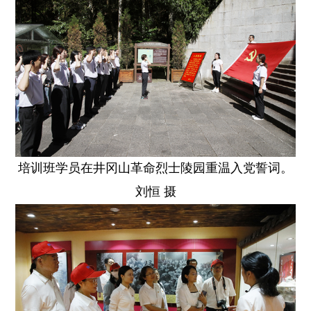
培训班学员在井冈山革命烈士陵园重温入党誓词。
刘恒 摄