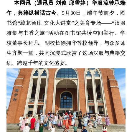
本网讯（通讯员 刘俊 邱雪婷）华服流转承端
午，典籍纵横话古今。
5月30日，端午节前夕，图
书馆“藏龙智库·文化大讲堂”之美育专场——“汉服
雅集与书香之旅”活动在图书馆共读空间举行。学
校董事长程凡、副校长徐拥华等校领导，与众多师
生齐聚一堂，共同沉浸式欣赏了这场汉服与典籍交
织、跨越千年的文化盛宴。