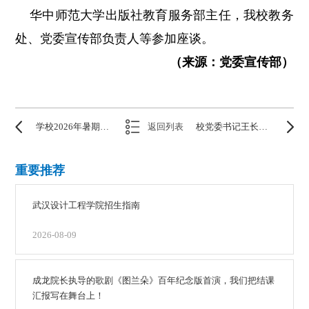
华中师范大学出版社教育服务部主任，我校教务
处、党委宣传部负责人等参加座谈。
（来源：党委宣传部）
学校2026年暑期全体教职工集中学习培训开班暨“九思讲坛”第四期开讲
返回列表
校党委书记王长华、校长龚少平率队赴武昌首义学院调研
重要推荐
武汉设计工程学院招生指南
2026-08-09
成龙院长执导的歌剧《图兰朵》百年纪念版首演，我们把结课
汇报写在舞台上！