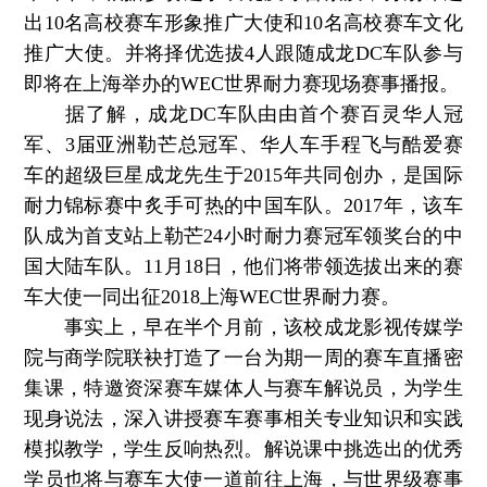
出10名高校赛车形象推广大使和10名高校赛车文化
推广大使。并将择优选拔4人跟随成龙DC车队参与
即将在上海举办的WEC世界耐力赛现场赛事播报。
据了解，成龙DC车队由由首个赛百灵华人冠
军、3届亚洲勒芒总冠军、华人车手程飞与酷爱赛
车的超级巨星成龙先生于2015年共同创办，是国际
耐力锦标赛中炙手可热的中国车队。2017年，该车
队成为首支站上勒芒24小时耐力赛冠军领奖台的中
国大陆车队。11月18日，他们将带领选拔出来的赛
车大使一同出征2018上海WEC世界耐力赛。
事实上，早在半个月前，该校成龙影视传媒学
院与商学院联袂打造了一台为期一周的赛车直播密
集课，特邀资深赛车媒体人与赛车解说员，为学生
现身说法，深入讲授赛车赛事相关专业知识和实践
模拟教学，学生反响热烈。解说课中挑选出的优秀
学员也将与赛车大使一道前往上海，与世界级赛事