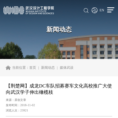
EN
新闻动态
当前位置：
首页
新闻动态
媒体武设
【荆楚网】成龙DC车队招募赛车文化高校推广大使
向武汉学子伸出橄榄枝
来源：原创文章
发布时间：2018-11-02
浏览人次：23921