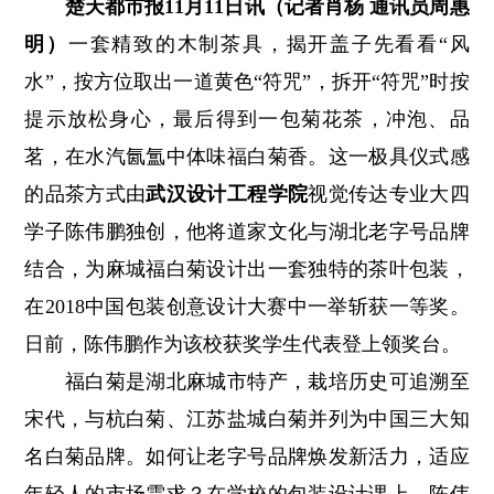
楚天都市报11月11日讯（记者肖杨 通讯员周惠
明）
一套精致的木制茶具，揭开盖子先看看“风
水”，按方位取出一道黄色“符咒”，拆开“符咒”时按
提示放松身心，最后得到一包菊花茶，冲泡、品
茗，在水汽氤氲中体味福白菊香。这一极具仪式感
的品茶方式由
武汉设计工程学院
视觉传达专业大四
学子陈伟鹏独创，他将道家文化与湖北老字号品牌
结合，为麻城福白菊设计出一套独特的茶叶包装，
在2018中国包装创意设计大赛中一举斩获一等奖。
日前，陈伟鹏作为该校获奖学生代表登上领奖台。
福白菊是湖北麻城市特产，栽培历史可追溯至
宋代，与杭白菊、江苏盐城白菊并列为中国三大知
名白菊品牌。如何让老字号品牌焕发新活力，适应