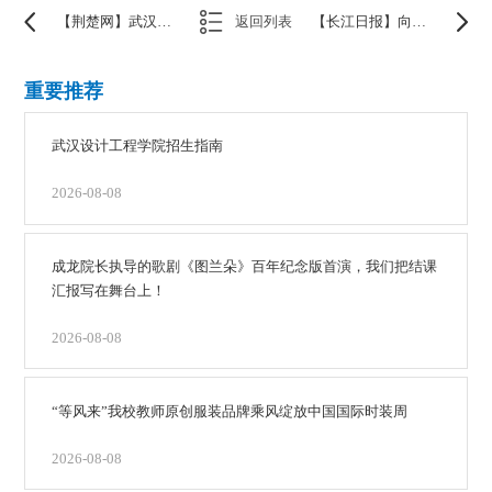
【荆楚网】武汉一高校举办“赛车大使”选拔赛 优秀者将参加WEC上海站赛事播报
返回列表
【长江日报】向武汉学子伸出橄榄枝，成龙车队招募赛车文化高校推广大使
重要推荐
武汉设计工程学院招生指南
2026-08-08
成龙院长执导的歌剧《图兰朵》百年纪念版首演，我们把结课
汇报写在舞台上！
2026-08-08
“等风来”我校教师原创服装品牌乘风绽放中国国际时装周
2026-08-08