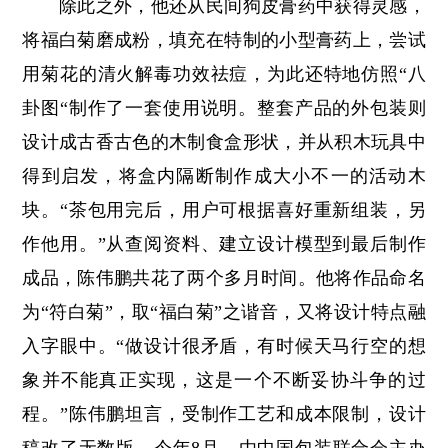
除此之外，他还从民间狗皮膏药中获得灵感，
将福白菊磨成粉，填充在特制的小型膏药上，尝试
用菊花的清火解毒功效祛痘，为此还特地仿照“八
卦图“制作了一套使用说明。整套产品的外包装则
设计成古香古色的木制食盒形状，并从积木玩具中
得到启发，将盒内隔断制作成大小不一的活动木
块。“茶包用完后，用户可根据喜好重新组装，另
作他用。”从查阅资料、建立设计模型到最后制作
成品，陈伟鹏共花了两个多月时间。他将作品命名
为“符白菊”，取“福白菊”之谐音，又将设计特点融
入字眼中。“做设计很矛盾，有时候天马行空的想
象并不能真正实现，这是一个不断妥协斗争的过
程。”陈伟鹏坦言，受制作工艺和成本限制，设计