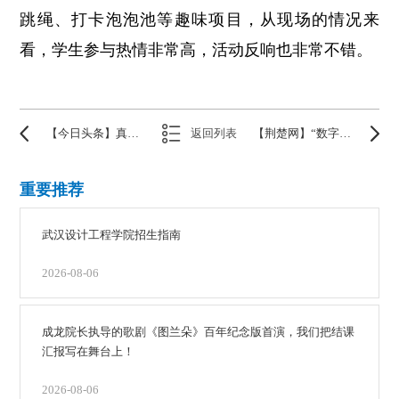
跳绳、打卡泡泡池等趣味项目，从现场的情况来
看，学生参与热情非常高，活动反响也非常不错。
【今日头条】真会玩！学校体育嘉年华，泡池嗨翻天
返回列表
【荆楚网】“数字艺术研创中心”落座武汉 “动捕技术”推动艺术教育
重要推荐
武汉设计工程学院招生指南
2026-08-06
成龙院长执导的歌剧《图兰朵》百年纪念版首演，我们把结课
汇报写在舞台上！
2026-08-06