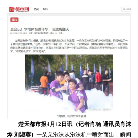
楚天都市报4月12日讯（记者肖杨 通讯员肖沫
烨 刘淑蓉）
一朵朵泡沫从泡沫机中喷射而出，瞬间