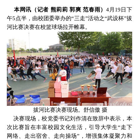
本网讯（记者 熊莉莉 郭爽 范春雨）
4月19日下
午5点半，由校团委举办的“三走”活动之“武设杯”拔
河比赛决赛在校篮球场拉开帷幕。
拔河比赛决赛现场。舒信傲 摄
决赛现场，校党委书记刘作清在致辞中表示，本
次比赛旨在丰富校园文化生活，引导大学生“走下
网络、走出宿舍、走向操场”，增强集体凝聚力和