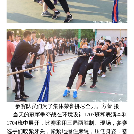
参赛队员们为了集体荣誉拼尽全力。方蕾 摄
当天的冠军争夺战在环境设计1707班和表演本科
1704班中展开，比赛采用三局两胜制。现场，参赛
选手们咬紧牙关，紧紧地握住麻绳，压低身姿，蓄