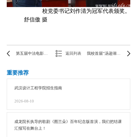
校党委书记刘作清为冠军代表颁奖。
舒信傲 摄
第五届中法电影节闭幕 我校学生原创作品《勇往直前》获优秀作品奖
返回列表
我校首届“汤逊湖”杯女子篮球赛圆满落幕 艺术设计学院队夺冠
重要推荐
武汉设计工程学院招生指南
2026-08-10
成龙院长执导的歌剧《图兰朵》百年纪念版首演，我们把结课
汇报写在舞台上！