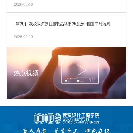
2026-08-10
“等风来”我校教师原创服装品牌乘风绽放中国国际时装周
2026-08-10
热点视频