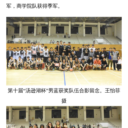
军，商学院队获得季军。
第十届“汤逊湖杯”男蓝获奖队伍合影留念。王怡菲
摄