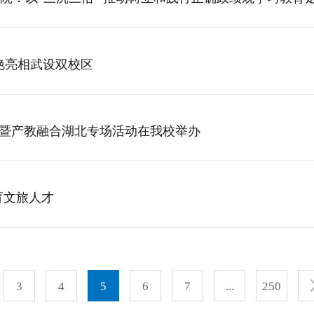
惊艳亮相武设双校区
划暨产教融合湖北专场活动在我校举办
育文旅人才
3
4
5
6
7
...
250