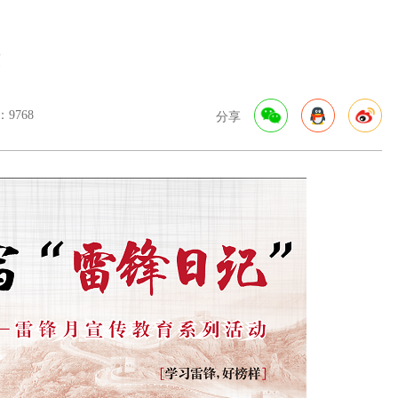
！
9768
分享