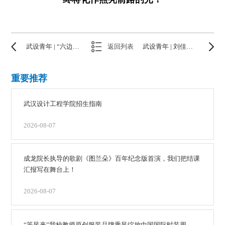
武设青年 | “六边形战士”杨圆
返回列表
武设青年 | 刘佳：做一只属于自己的“叮当猫”
重要推荐
武汉设计工程学院招生指南
2026-08-07
成龙院长执导的歌剧《图兰朵》百年纪念版首演，我们把结课
汇报写在舞台上！
2026-08-07
“等风来”我校教师原创服装品牌乘风绽放中国国际时装周