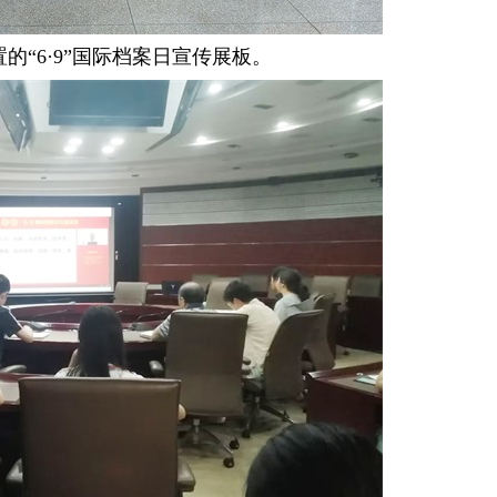
的“6·9”国际档案日宣传展板。