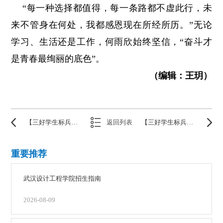
“每一种选择都值得，每一条路都不虚此行，未
来不管身在何处，我都感恩现在所经所历。”无论
学习、生活还是工作，何雨欣始终坚信，“奋斗才
是青春最绚丽的底色”。
（编辑：王玥）
【三好学生标兵】陈俊宇——有实力才有底气
返回列表
【三好学生标兵】张雨童——凡心所向素履往
重要推荐
武汉设计工程学院招生指南
2026-08-09