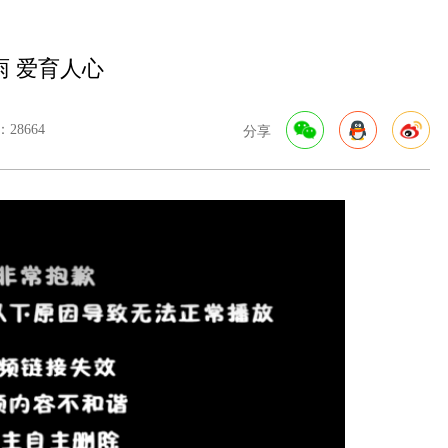
雨 爱育人心
28664
分享