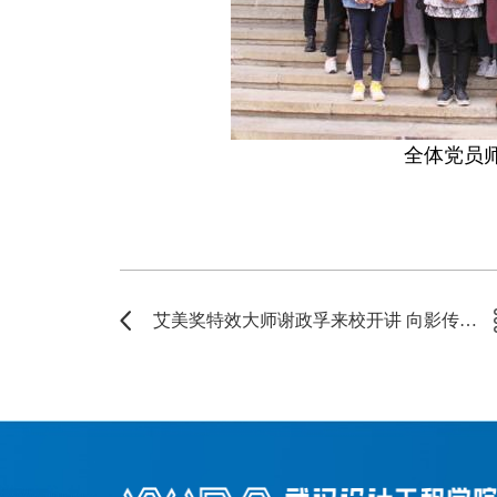
全体党员
艾美奖特效大师谢政孚来校开讲 向影传学生抛出橄榄枝