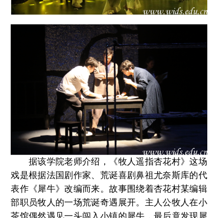
据该学院老师介绍，《牧人遥指杏花村》这场
戏是根据法国剧作家、荒诞喜剧鼻祖尤奈斯库的代
表作《犀牛》改编而来。故事围绕着杏花村某编辑
部职员牧人的一场荒诞奇遇展开。主人公牧人在小
茶馆偶然遇见一头闯入小镇的犀牛，最后竟发现犀